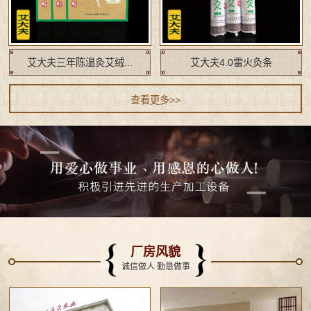
艾大夫三年陈温灸艾绒...
艾大夫4.0雷火灸条
查看更多>>
厂房风貌
诚信做人 勤恳做事