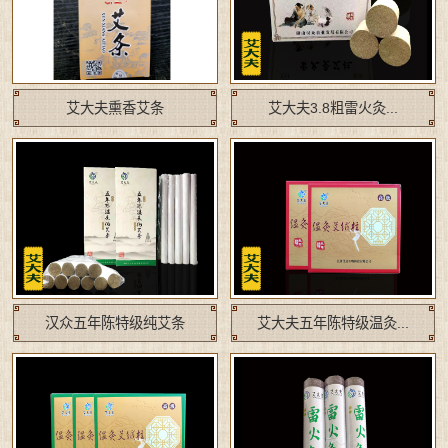
艾大夫熏香艾条
艾大夫3.8粗雷火灸...
汉众五年陈特级纯艾条
艾大夫五年陈特级温灸...