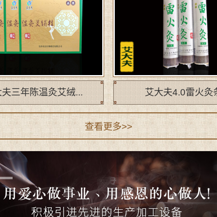
夫三年陈温灸艾绒...
艾大夫4.0雷火灸
查看更多>>