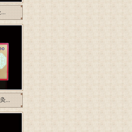
..
...