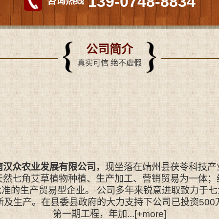
139-0748-8834
咨询热线
公司简介
真实可信 绝不虚假
南汉众农业发展有限公司
，现坐落在靖州县茯苓科技产
天然七角艾草植物种植、生产加工、营销贸易为一体；
批准的生产贸易型企业。 公司多年来锐意进取致力于七
新及生产。在县委县政府的大力支持下公司已投资500
第一期工程，年加...
[+more]