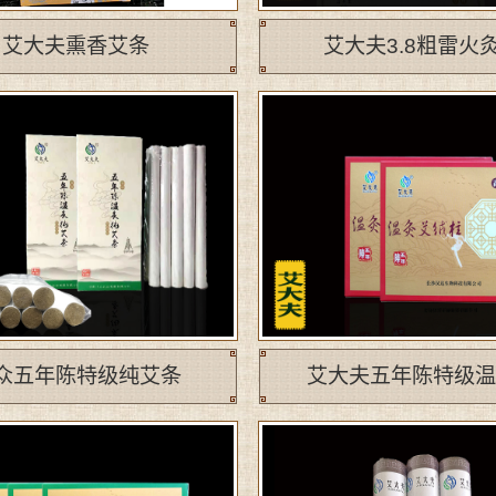
艾大夫熏香艾条
艾大夫3.8粗雷火灸.
众五年陈特级纯艾条
艾大夫五年陈特级温灸