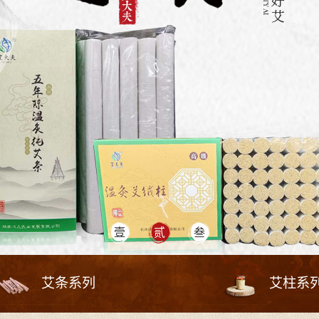
艾条系列
艾柱系