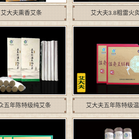
艾大夫熏香艾条
艾大夫3.8粗雷火灸.
众五年陈特级纯艾条
艾大夫五年陈特级温灸