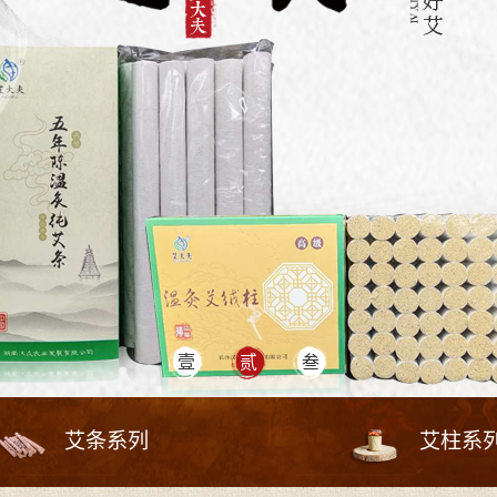
艾条系列
艾柱系