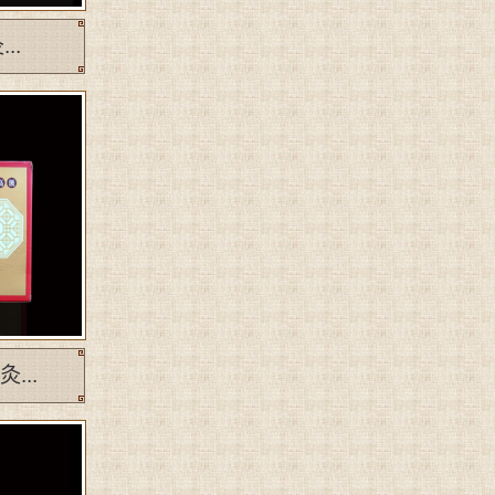
..
...