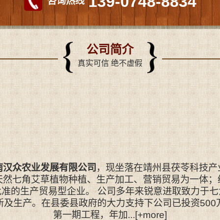
139-0748-8834
咨询热线
公司简介
真实可信 绝不虚假
南汉众农业发展有限公司
，现坐落在靖州县茯苓科技产
天然七角艾草植物种植、生产加工、营销贸易为一体；
批准的生产贸易型企业。 公司多年来锐意进取致力于七
新及生产。在县委县政府的大力支持下公司已投资500
第一期工程，年加...
[+more]