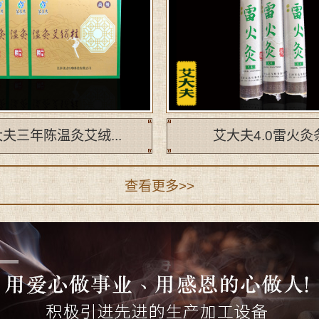
夫三年陈温灸艾绒...
艾大夫4.0雷火灸
查看更多>>