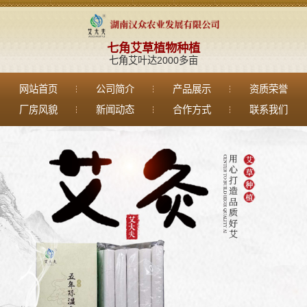
七角艾草植物种植
七角艾叶达2000多亩
网站首页
公司简介
产品展示
资质荣誉
厂房风貌
新闻动态
合作方式
联系我们