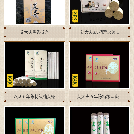
艾大夫熏香艾条
艾大夫3.8粗雷火灸...
汉众五年陈特级纯艾条
艾大夫五年陈特级温灸...