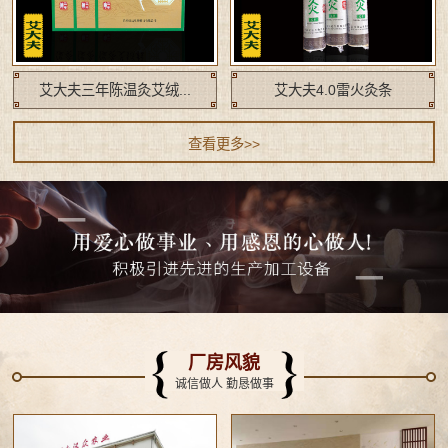
艾大夫三年陈温灸艾绒...
艾大夫4.0雷火灸条
查看更多>>
厂房风貌
诚信做人 勤恳做事