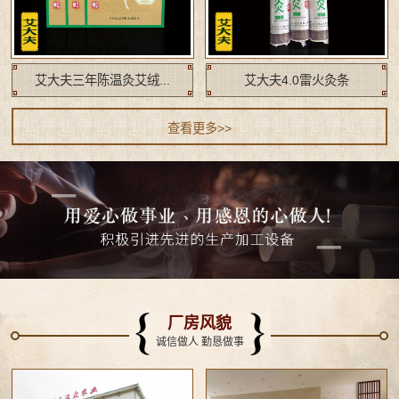
艾大夫三年陈温灸艾绒...
艾大夫4.0雷火灸条
查看更多>>
厂房风貌
诚信做人 勤恳做事