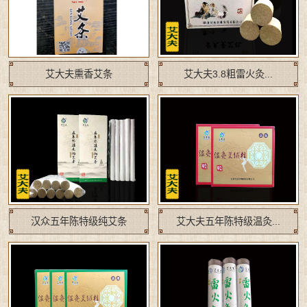
艾大夫熏香艾条
艾大夫3.8粗雷火灸...
汉众五年陈特级纯艾条
艾大夫五年陈特级温灸...