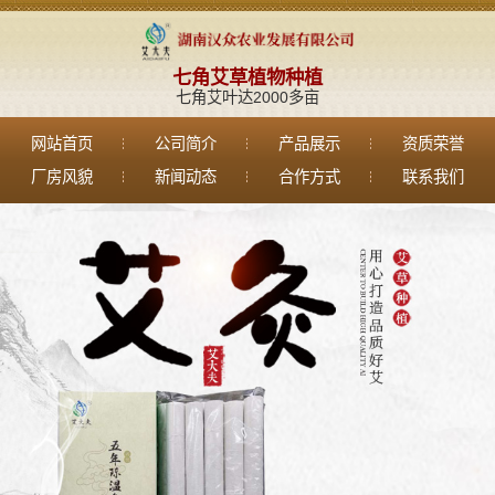
七角艾草植物种植
七角艾叶达2000多亩
网站首页
公司简介
产品展示
资质荣誉
厂房风貌
新闻动态
合作方式
联系我们