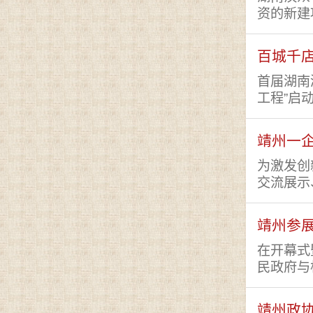
资的新建项
百城千店
首届湖南
工程”启动
靖州一企
为激发创
交流展示、
靖州参展
在开幕式
民政府与杭
靖州政