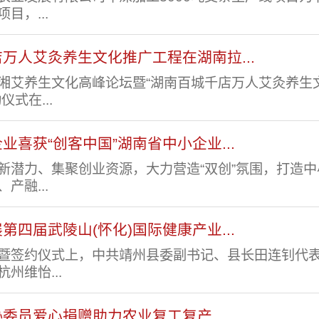
目，...
万人艾灸养生文化推广工程在湖南拉...
湘艾养生文化高峰论坛暨“湖南百城千店万人艾灸养生
仪式在...
业喜获“创客中国”湖南省中小企业...
新潜力、集聚创业资源，大力营造“双创”氛围，打造
产融...
第四届武陵山(怀化)国际健康产业...
暨签约仪式上，中共靖州县委副书记、县长田连钊代
州维怡...
协委员爱心捐赠助力农业复工复产