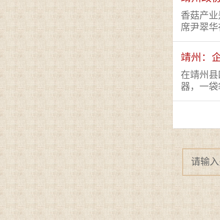
香菇产业
席尹翠华在
靖州：企
在靖州县
器，一袋袋